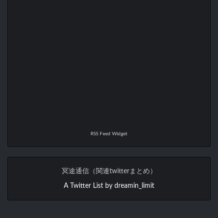
RSS Feed Widget
冥途通信（関連twitterまとめ）
A Twitter List by dreamin_limit