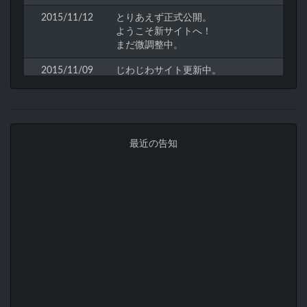
2015/11/12
とりあえず正式公開。
ようこそ新サイトへ！
まだ微調整中。
2015/11/09
じわじわサイト更新中。
2015/11/04
サイト改修開始。
2012/07/05
サイト開通。
最近の告知
2012/06/30
冥途教創立。